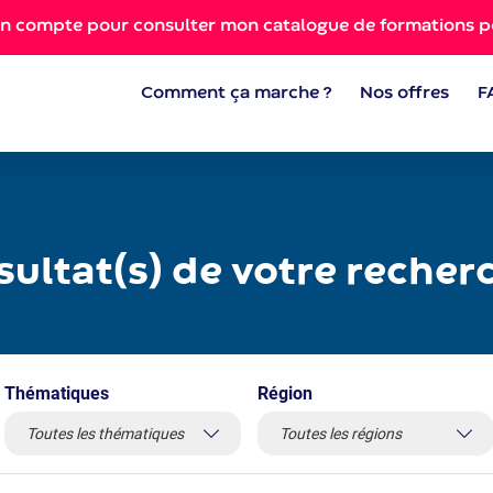
on compte pour consulter mon catalogue de formations p
Comment ça marche ?
Nos offres
F
sultat(s)
de votre recher
Thématiques
Région