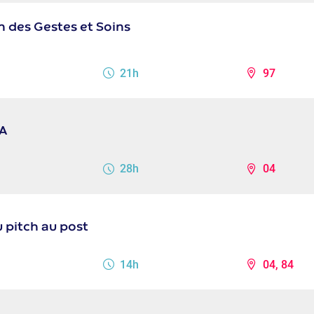
 des Gestes et Soins
21h
97
CA
28h
04
 pitch au post
14h
04, 84