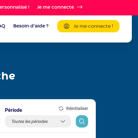
ersonnalisé !
Je me connecte
AQ
Besoin d’aide ?
Je me connecte !
che
Réinitialiser
Période