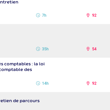
Entretien
7h
92
35h
54
 comptables : la loi
 comptable des
14h
92
retien de parcours